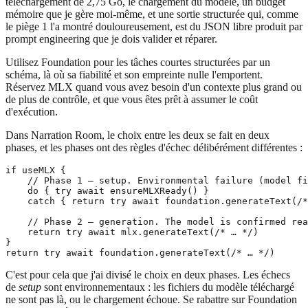
téléchargement de 2,75 Go, le chargement du modèle, un budget
mémoire que je gère moi-même, et une sortie structurée qui, comme
le piège 1 l'a montré douloureusement, est du JSON libre produit par
prompt engineering que je dois valider et réparer.
Utilisez Foundation pour les tâches courtes structurées par un
schéma, là où sa fiabilité et son empreinte nulle l'emportent.
Réservez MLX quand vous avez besoin d'un contexte plus grand ou
de plus de contrôle, et que vous êtes prêt à assumer le coût
d'exécution.
Dans Narration Room, le choix entre les deux se fait en deux
phases, et les phases ont des règles d'échec délibérément différentes :
if useMLX {

    // Phase 1 — setup. Environmental failure (model fi
    do { try await ensureMLXReady() }

    catch { return try await foundation.generateText(/*
    // Phase 2 — generation. The model is confirmed rea
    return try await mlx.generateText(/* … */)

}

C'est pour cela que j'ai divisé le choix en deux phases. Les échecs
de
setup
sont environnementaux : les fichiers du modèle téléchargé
ne sont pas là, ou le chargement échoue. Se rabattre sur Foundation