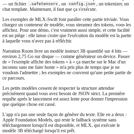
— un fichier
, un
, un tokenizer, un
.safetensors
config.json
chat template. Maintenant, il faut que ça s'exécute.
Les exemples de MLX-Swift font paraître cette partie triviale. Vous
chargez un conteneur de modèle, vous streamez des tokens, vous les
affichez. Pour une démo, c'est vraiment aussi simple, et cette facilité
est un piège : elle laisse croire que l'exécution du modèle est la partie
à laquelle vous n'avez pas à réfléchir.
Narration Room livre un modèle instruct 3B quantifié sur 4 bits —
environ 2,75 Go sur disque — comme générateur on-device. Passer
de « l'exemple affiche des tokens » à « ça marche sur le Mac d'un
inconnu sans me faire honte » m'a pris plus de temps que je ne
voudrais l'admettre ; les exemples ne couvrent qu'une petite partie de
ce parcours.
Les petits modèles cessent de respecter la structure attendue
précisément quand vous avez besoin de JSON strict. La première
requête après le lancement est assez lente pour donner l'impression
que quelque chose est cassé.
L'app n'a pas une seule façon de générer du texte. Elle en a deux :
Apple Foundation Models, qui reste le fallback système sans
téléchargement lorsqu'il est disponible, et MLX, qui exécute le
modèle 3B téléchargé lorsqu'il est prêt.