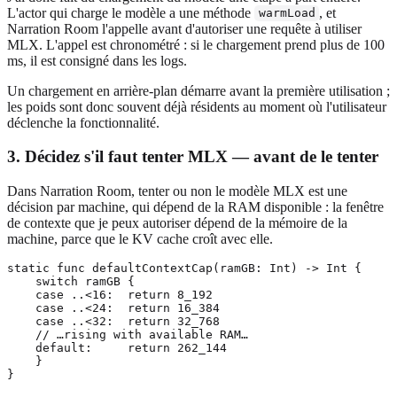
L'actor qui charge le modèle a une méthode
, et
warmLoad
Narration Room l'appelle avant d'autoriser une requête à utiliser
MLX. L'appel est chronométré : si le chargement prend plus de 100
ms, il est consigné dans les logs.
Un chargement en arrière-plan démarre avant la première utilisation ;
les poids sont donc souvent déjà résidents au moment où l'utilisateur
déclenche la fonctionnalité.
3. Décidez s'il faut tenter MLX — avant de le tenter
Dans Narration Room, tenter ou non le modèle MLX est une
décision par machine, qui dépend de la RAM disponible : la fenêtre
de contexte que je peux autoriser dépend de la mémoire de la
machine, parce que le KV cache croît avec elle.
static func defaultContextCap(ramGB: Int) -> Int {

    switch ramGB {

    case ..<16:  return 8_192

    case ..<24:  return 16_384

    case ..<32:  return 32_768

    // …rising with available RAM…

    default:     return 262_144

    }
