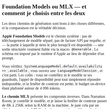
Foundation Models ou MLX — et
comment je choisis entre les deux
Les deux chemins de génération sont bons à des choses différentes,
et la comparaison est la véritable décision.
Apple Foundation Models
est le chemin système : pas de
téléchargement de modèle séparé, pas de facture API par requête, et
— la partie à laquelle je tiens le plus lorsqu'il est disponible — une
sortie structurée vraiment fiable via la macro
. Le
@Generable
schéma est imposé par le runtime d'Apple au lieu de dépendre d'un
prompt.
Vous vérifiez
SystemLanguageModel.default.availability
, vous ouvrez une
, et
== .available
LanguageModelSession
c'est parti. Les coûts : vous ne contrôlez ni le modèle ni ses
guardrails, l'appel de disponibilité peut tout simplement répondre
indisponible, et la fenêtre de contexte est petite, le budget on-device
étant plafonné autour de 4 096 tokens.
Le chemin MLX
présente les compromis inverses. Dans Narration
Room, je contrôle le modèle, et je laisse la fenêtre de contexte passer
de 8K à 256K selon la RAM de la machine. Je paie cela par un