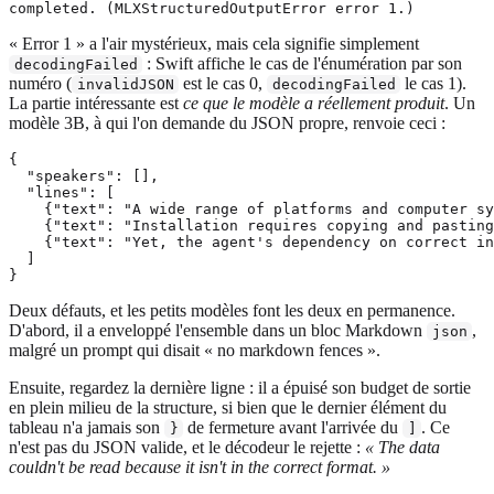
« Error 1 » a l'air mystérieux, mais cela signifie simplement
: Swift affiche le cas de l'énumération par son
decodingFailed
numéro (
est le cas 0,
le cas 1).
invalidJSON
decodingFailed
La partie intéressante est
ce que le modèle a réellement produit
. Un
modèle 3B, à qui l'on demande du JSON propre, renvoie ceci :
{

  "speakers": [],

  "lines": [

    {"text": "A wide range of platforms and computer sy
    {"text": "Installation requires copying and pasting
    {"text": "Yet, the agent's dependency on correct in
  ]

Deux défauts, et les petits modèles font les deux en permanence.
D'abord, il a enveloppé l'ensemble dans un bloc Markdown
,
json
malgré un prompt qui disait « no markdown fences ».
Ensuite, regardez la dernière ligne : il a épuisé son budget de sortie
en plein milieu de la structure, si bien que le dernier élément du
tableau n'a jamais son
de fermeture avant l'arrivée du
. Ce
}
]
n'est pas du JSON valide, et le décodeur le rejette :
« The data
couldn't be read because it isn't in the correct format. »