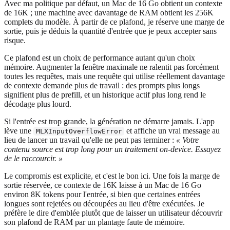
Avec ma politique par défaut, un Mac de 16 Go obtient un contexte
de 16K ; une machine avec davantage de RAM obtient les 256K
complets du modèle. À partir de ce plafond, je réserve une marge de
sortie, puis je déduis la quantité d'entrée que je peux accepter sans
risque.
Ce plafond est un choix de performance autant qu'un choix
mémoire. Augmenter la fenêtre maximale ne ralentit pas forcément
toutes les requêtes, mais une requête qui utilise réellement davantage
de contexte demande plus de travail : des prompts plus longs
signifient plus de prefill, et un historique actif plus long rend le
décodage plus lourd.
Si l'entrée est trop grande, la génération ne démarre jamais. L'app
lève une
et affiche un vrai message au
MLXInputOverflowError
lieu de lancer un travail qu'elle ne peut pas terminer :
« Votre
contenu source est trop long pour un traitement on-device. Essayez
de le raccourcir. »
Le compromis est explicite, et c'est le bon ici. Une fois la marge de
sortie réservée, ce contexte de 16K laisse à un Mac de 16 Go
environ 8K tokens pour l'entrée, si bien que certaines entrées
longues sont rejetées ou découpées au lieu d'être exécutées. Je
préfère le dire d'emblée plutôt que de laisser un utilisateur découvrir
son plafond de RAM par un plantage faute de mémoire.