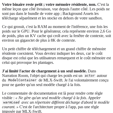
Votre binaire reste petit ; votre mémoire résidente, non.
C'est la
même leçon que côté livraison, vue depuis l'autre côté. Les poids ne
sont pas dans le bundle de votre app ; Background Assets les
télécharge séparément et les stocke en dehors de votre sandbox.
Ce qui grossit, c'est la RAM au moment de l'inférence, une fois les
poids sur le GPU. Pour le générateur, cela représente environ 2,6 Go
de poids, plus un KV cache qui croît avec la fenêtre de contexte, soit
environ un gigaoctet de plus à 8K de contexte.
Un petit chiffre de téléchargement et un grand chiffre de mémoire
résidente coexistent. Vous devriez indiquer les deux, car le coût
disque est celui que les utilisateurs remarquent et le coût mémoire est
celui qui provoque les plantages.
J'ai limité l'actor de chargement à un seul modèle.
Dans
Narration Room, l'objet qui charge les poids est un
autour
actor
du
de MLX-Swift. Je l'ai volontairement conçu
ModelContainer
pour ne garder qu'un seul modèle chargé à la fois.
Le commentaire de documentation est là pour rendre cette règle
visible :
« Ne gère qu'un seul modèle chargé à la fois. Appeler
avec un répertoire différent décharge d'abord le modèle
warmLoad
courant. »
C'est de l'architecture propre à l'app, pas une règle
imposée par MLX-Swift.