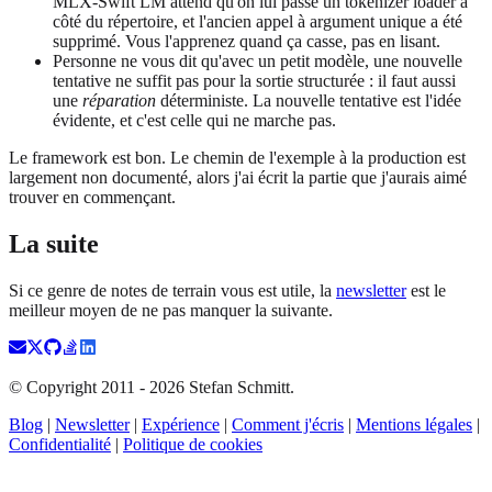
MLX-Swift LM attend qu'on lui passe un tokenizer loader à
côté du répertoire, et l'ancien appel à argument unique a été
supprimé. Vous l'apprenez quand ça casse, pas en lisant.
Personne ne vous dit qu'avec un petit modèle, une nouvelle
tentative ne suffit pas pour la sortie structurée : il faut aussi
une
réparation
déterministe. La nouvelle tentative est l'idée
évidente, et c'est celle qui ne marche pas.
Le framework est bon. Le chemin de l'exemple à la production est
largement non documenté, alors j'ai écrit la partie que j'aurais aimé
trouver en commençant.
La suite
Si ce genre de notes de terrain vous est utile, la
newsletter
est le
meilleur moyen de ne pas manquer la suivante.
© Copyright 2011 -
2026
Stefan Schmitt.
Blog
|
Newsletter
|
Expérience
|
Comment j'écris
|
Mentions légales
|
Confidentialité
|
Politique de cookies