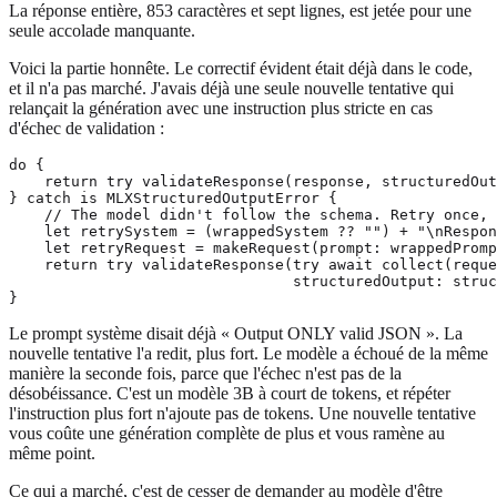
La réponse entière, 853 caractères et sept lignes, est jetée pour une
seule accolade manquante.
Voici la partie honnête. Le correctif évident était déjà dans le code,
et il n'a pas marché. J'avais déjà une seule nouvelle tentative qui
relançait la génération avec une instruction plus stricte en cas
d'échec de validation :
do {

    return try validateResponse(response, structuredOut
} catch is MLXStructuredOutputError {

    // The model didn't follow the schema. Retry once, 
    let retrySystem = (wrappedSystem ?? "") + "\nRespon
    let retryRequest = makeRequest(prompt: wrappedPromp
    return try validateResponse(try await collect(reque
                                structuredOutput: struc
Le prompt système disait déjà « Output ONLY valid JSON ». La
nouvelle tentative l'a redit, plus fort. Le modèle a échoué de la même
manière la seconde fois, parce que l'échec n'est pas de la
désobéissance. C'est un modèle 3B à court de tokens, et répéter
l'instruction plus fort n'ajoute pas de tokens. Une nouvelle tentative
vous coûte une génération complète de plus et vous ramène au
même point.
Ce qui a marché, c'est de cesser de demander au modèle d'être