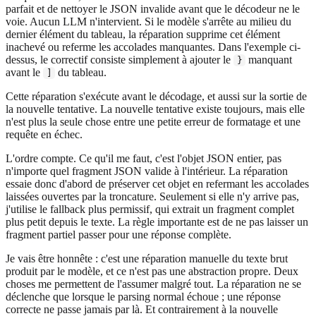
parfait et de nettoyer le JSON invalide avant que le décodeur ne le
voie. Aucun LLM n'intervient. Si le modèle s'arrête au milieu du
dernier élément du tableau, la réparation supprime cet élément
inachevé ou referme les accolades manquantes. Dans l'exemple ci-
dessus, le correctif consiste simplement à ajouter le
manquant
}
avant le
du tableau.
]
Cette réparation s'exécute avant le décodage, et aussi sur la sortie de
la nouvelle tentative. La nouvelle tentative existe toujours, mais elle
n'est plus la seule chose entre une petite erreur de formatage et une
requête en échec.
L'ordre compte. Ce qu'il me faut, c'est l'objet JSON entier, pas
n'importe quel fragment JSON valide à l'intérieur. La réparation
essaie donc d'abord de préserver cet objet en refermant les accolades
laissées ouvertes par la troncature. Seulement si elle n'y arrive pas,
j'utilise le fallback plus permissif, qui extrait un fragment complet
plus petit depuis le texte. La règle importante est de ne pas laisser un
fragment partiel passer pour une réponse complète.
Je vais être honnête : c'est une réparation manuelle du texte brut
produit par le modèle, et ce n'est pas une abstraction propre. Deux
choses me permettent de l'assumer malgré tout. La réparation ne se
déclenche que lorsque le parsing normal échoue ; une réponse
correcte ne passe jamais par là. Et contrairement à la nouvelle