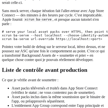
serait celle-ci.
Sans mock server, chaque itération fait l'aller-retour avec App Store
Connect — des minutes à des heures par cycle. C'est impraticable.
Apple fournit
, et presque aucun tutoriel n'en
xcrun ba-serve
parle :
# serve your local asset packs over HTTPS, then point t
xcrun ba-serve --host localhost --choose-identity-autom
Pointez votre build de debug sur le serveur local, itérez dessus, et ne
poussez sur ASC qu'une fois le comportement au point. C'est ce qui
a transformé Background Assets de « soumettre et prier » en
quelque chose contre quoi je pouvais réellement développer.
Liste de contrôle avant production
Ce que je vérifie avant de soumettre :
Asset packs téléversés
et traités
dans App Store Connect
(vérifiez le statut ; ne vous contentez pas de soumettre).
Asset packs inclus dans la même soumission que le binaire de
l'app, ou préapprouvés séparément.
L'entitlement App Group correspond entre l'app principale et