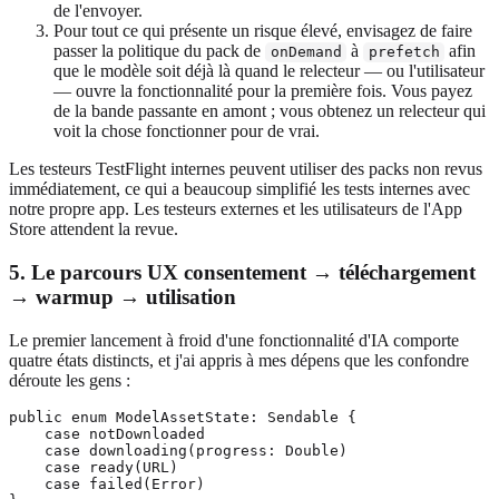
de l'envoyer.
Pour tout ce qui présente un risque élevé, envisagez de faire
passer la politique du pack de
à
afin
onDemand
prefetch
que le modèle soit déjà là quand le relecteur — ou l'utilisateur
— ouvre la fonctionnalité pour la première fois. Vous payez
de la bande passante en amont ; vous obtenez un relecteur qui
voit la chose fonctionner pour de vrai.
Les testeurs TestFlight internes peuvent utiliser des packs non revus
immédiatement, ce qui a beaucoup simplifié les tests internes avec
notre propre app. Les testeurs externes et les utilisateurs de l'App
Store attendent la revue.
5. Le parcours UX consentement → téléchargement
→ warmup → utilisation
Le premier lancement à froid d'une fonctionnalité d'IA comporte
quatre états distincts, et j'ai appris à mes dépens que les confondre
déroute les gens :
public enum ModelAssetState: Sendable {

    case notDownloaded

    case downloading(progress: Double)

    case ready(URL)

    case failed(Error)
