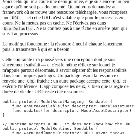
Voici celui qui m'a coûté une demi-journée, et je suis encore un peu
agacé qu'il ne soit pas documenté. Quand vous demandez au
framework où se trouve une ressource téléchargée, vous récupérez
une
— et cette URL n'est valable que pour le processus en
URL
cours. Ne la mettez pas en cache. Ne l'écrivez pas dans
. Ne la confiez pas à une tâche en arrière-plan qui
UserDefaults
survit au processus.
Le motif qui fonctionne : la résoudre à neuf à chaque lancement,
puis la transmettre à qui en a besoin.
Cette contrainte m'a poussé vers une conception dont je suis
sincèrement satisfait — et c'est le même réflexe sur lequel je
m'appuie partout désormais, à savoir séparer tôt les responsabilités
dans leurs propres packages. Un package résout la ressource et
renvoie une
fraîche ; un autre package accepte cette
et
URL
URL
exécute l'inférence. L'app compose les deux, si bien que la règle de
durée de vie de l'URL reste côté ressources.
public protocol ModelAssetManaging: Sendable {

    func ensureAvailable(for descriptor: ModelAssetDesc
    func updates(for descriptor: ModelAssetDescriptor) 
}

// Runtime accepts a URL; it does not know how the URL 
public protocol ModelRuntime: Sendable {

    func warmLoad(modelDirectory: URL) async throws
