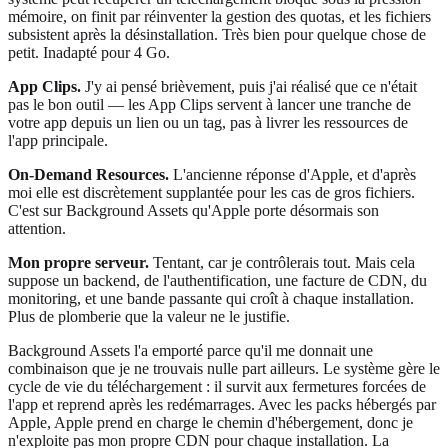
mémoire, on finit par réinventer la gestion des quotas, et les fichiers
subsistent après la désinstallation. Très bien pour quelque chose de
petit. Inadapté pour 4 Go.
App Clips.
J'y ai pensé brièvement, puis j'ai réalisé que ce n'était
pas le bon outil — les App Clips servent à lancer une tranche de
votre app depuis un lien ou un tag, pas à livrer les ressources de
l'app principale.
On-Demand Resources.
L'ancienne réponse d'Apple, et d'après
moi elle est discrètement supplantée pour les cas de gros fichiers.
C'est sur Background Assets qu'Apple porte désormais son
attention.
Mon propre serveur.
Tentant, car je contrôlerais tout. Mais cela
suppose un backend, de l'authentification, une facture de CDN, du
monitoring, et une bande passante qui croît à chaque installation.
Plus de plomberie que la valeur ne le justifie.
Background Assets l'a emporté parce qu'il me donnait une
combinaison que je ne trouvais nulle part ailleurs. Le système gère le
cycle de vie du téléchargement : il survit aux fermetures forcées de
l'app et reprend après les redémarrages. Avec les packs hébergés par
Apple, Apple prend en charge le chemin d'hébergement, donc je
n'exploite pas mon propre CDN pour chaque installation. La