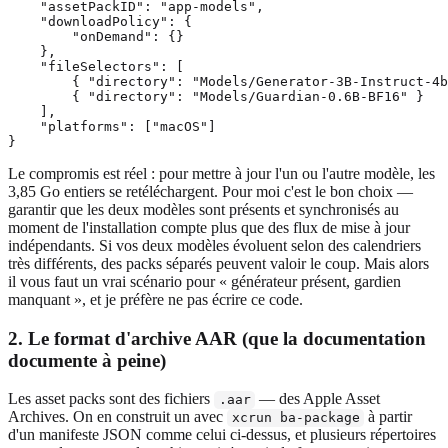
    "assetPackID": "app-models",

    "downloadPolicy": {

        "onDemand": {}

    },

    "fileSelectors": [

        { "directory": "Models/Generator-3B-Instruct-4b
        { "directory": "Models/Guardian-0.6B-BF16" }

    ],

    "platforms": ["macOS"]

Le compromis est réel : pour mettre à jour l'un ou l'autre modèle, les
3,85 Go entiers se retéléchargent. Pour moi c'est le bon choix —
garantir que les deux modèles sont présents et synchronisés au
moment de l'installation compte plus que des flux de mise à jour
indépendants. Si vos deux modèles évoluent selon des calendriers
très différents, des packs séparés peuvent valoir le coup. Mais alors
il vous faut un vrai scénario pour « générateur présent, gardien
manquant », et je préfère ne pas écrire ce code.
2. Le format d'archive AAR (que la documentation
documente à peine)
Les asset packs sont des fichiers
— des Apple Asset
.aar
Archives. On en construit un avec
à partir
xcrun ba-package
d'un manifeste JSON comme celui ci-dessus, et plusieurs répertoires