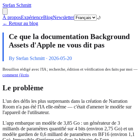
Stefan Schmitt
À propos
Expérience
Blog
Newsletter
🌙
← Retour au blog
Ce que la documentation Background
Assets d'Apple ne vous dit pas
By Stefan Schmitt ·
2026-05-20
Brouillon rédigé avec l'IA ; recherche, édition et vérification des faits par moi —
comment j'écris
.
Le problème
L'un des défis les plus surprenants dans la création de Narration
Room n'a pas été l'IA elle-même — c'était d'amener le modèle sur
l'appareil de l'utilisateur.
L'app embarque un modèle de 3,85 Go : un générateur de 3
milliards de paramètres quantifié sur 4 bits (environ 2,75 Go) et un
modèle gardien de 0,6 milliard de paramètres en BF16 (environ 1,1
Go). Impossible d'intégrer cela dans le binaire de l'app.