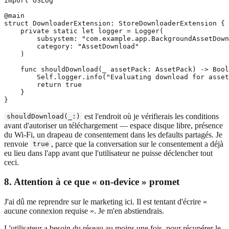
import OSLog

@main

struct DownloaderExtension: StoreDownloaderExtension {

    private static let logger = Logger(

        subsystem: "com.example.app.BackgroundAssetDown
        category: "AssetDownload"

    )

    func shouldDownload(_ assetPack: AssetPack) -> Bool
        Self.logger.info("Evaluating download for asset
        return true

    }

est l'endroit où je vérifierais les conditions
shouldDownload(_:)
avant d'autoriser un téléchargement — espace disque libre, présence
du Wi-Fi, un drapeau de consentement dans les defaults partagés. Je
renvoie
, parce que la conversation sur le consentement a déjà
true
eu lieu dans l'app avant que l'utilisateur ne puisse déclencher tout
ceci.
8. Attention à ce que « on-device » promet
J'ai dû me reprendre sur le marketing ici. Il est tentant d'écrire «
aucune connexion requise ». Je m'en abstiendrais.
L'utilisateur a besoin du réseau au moins une fois, pour récupérer le