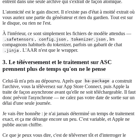
entrent dans une seule archive qui s'extrait de façon atomique.
L'atomicité est le gain discret. Il n'existe pas d'état à moitié extrait où
vous auriez une partie du générateur et rien du gardien. Tout est sur
le disque, ou rien ne l'est.
À l'intérieur, ce sont simplement les fichiers de modèle attendus —
,
,
, les
.safetensors
config.json
tokenizer.json
compagnons habituels du tokenizer, parfois un gabarit de chat
. L'AAR n'est que le wrapper.
.jinja
3. Le téléversement et le traitement sur ASC
prennent plus de temps qu'on ne le pense
Celui-là m'a pris au dépourvu. Après que
a construit
ba-package
l'archive, vous la téléversez sur App Store Connect, puis Apple la
traite de façon asynchrone avant qu'elle ne soit téléchargeable. Il faut
donc prévoir l'asynchrone — ne calez pas votre date de sortie sur un
délai d'une seule journée.
Je vais être honnête : je n'ai jamais déterminé un temps de traitement
exact, et ça me dérange encore un peu. C'est variable, et Apple ne
publie aucun chiffre.
Ce que je peux vous dire, c'est de téléverser tôt et d'interroger le