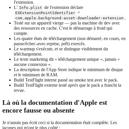
l'extension.
L'
de l'extension déclare
Info.plist
=
EXExtensionPointIdentifier
.
com.apple.background-asset-downloader-extension
Testé sur un appareil vierge — pas la machine de dev avec
des ressources en cache. C'est le démarrage à froid qui
compte.
Les quatre états de téléchargement (non démarré, en cours, en
pause/échec-avec-reprise, prêt) exercés.
Le warmup s'exécute, et se distingue visiblement du
téléchargement.
Le texte marketing dit « téléchargement unique », jamais «
aucune connexion ».
La description de l'App Store indique le minimum de disque
et
le minimum de RAM.
Build TestFlight interne passé au smoke test avec le pack.
Build TestFlight externe testé
après
que le pack a franchi la
revue.
Là où la documentation d'Apple est
encore fausse ou absente
Je n'aurais pas écrit ceci si la documentation était complète. Les
lacunes qui m'ont le plus coûté :