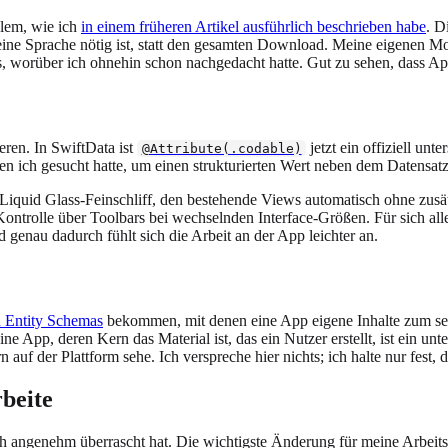
blem, wie ich
in einem früheren Artikel ausführlich beschrieben habe
. D
seine Sprache nötig ist, statt den gesamten Download. Meine eigenen Mod
as, worüber ich ohnehin schon nachgedacht hatte. Gut zu sehen, dass Ap
ren. In SwiftData ist
jetzt ein offiziell unt
@Attribute(.codable)
 ich gesucht hatte, um einen strukturierten Wert neben dem Datensatz
quid Glass-Feinschliff, den bestehende Views automatisch ohne zus
Kontrolle über Toolbars bei wechselnden Interface-Größen. Für sich al
genau dadurch fühlt sich die Arbeit an der App leichter an.
 Entity Schemas
bekommen, mit denen eine App eigene Inhalte zum sem
e App, deren Kern das Material ist, das ein Nutzer erstellt, ist ein un
auf der Plattform sehe. Ich verspreche hier nichts; ich halte nur fest, d
beite
ch angenehm überrascht hat. Die wichtigste Änderung für meine Arbeit