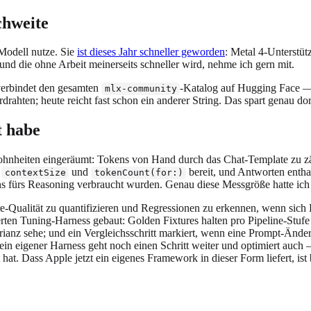
chweite
-Modell nutze. Sie
ist dieses Jahr schneller geworden
: Metal 4-Unterstü
und die ohne Arbeit meinerseits schneller wird, nehme ich gern mit.
erbindet den gesamten
-Katalog auf Hugging Face —
mlx-community
drahten; heute reicht fast schon ein anderer String. Das spart genau do
t habe
ohnheiten eingeräumt: Tokens von Hand durch das Chat-Template zu zähl
t
und
bereit, und Antworten enthal
contextSize
tokenCount(for:)
ürs Reasoning verbraucht wurden. Genau diese Messgröße hatte ich b
e-Qualität zu quantifizieren und Regressionen zu erkennen, wenn sich 
erten Tuning-Harness gebaut: Golden Fixtures halten pro Pipeline-Stuf
rianz sehe; und ein Vergleichsschritt markiert, wenn eine Prompt-Änd
. Mein eigener Harness geht noch einen Schritt weiter und optimiert a
hat. Dass Apple jetzt ein eigenes Framework in dieser Form liefert, ist