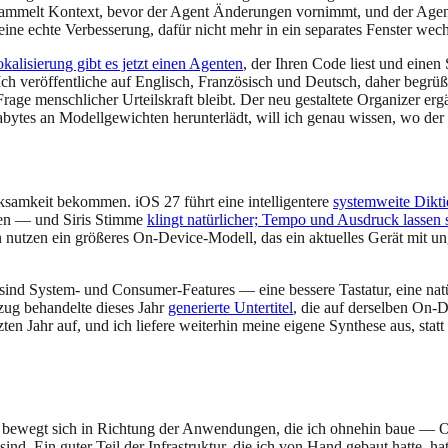
sammelt Kontext, bevor der Agent Änderungen vornimmt, und der Agent 
 eine echte Verbesserung, dafür nicht mehr in ein separates Fenster wec
kalisierung gibt es jetzt einen Agenten
, der Ihren Code liest und einen
Ich veröffentliche auf Englisch, Französisch und Deutsch, daher begrüß
rage menschlicher Urteilskraft bleibt. Der neu gestaltete Organizer er
tes an Modellgewichten herunterlädt, will ich genau wissen, wo der S
samkeit bekommen. iOS 27 führt eine intelligentere
systemweite Dikti
hen — und Siris Stimme
klingt natürlicher; Tempo und Ausdruck lassen 
n nutzen ein größeres On-Device-Modell, das ein aktuelles Gerät mit u
as sind System- und Consumer-Features — eine bessere Tastatur, eine n
zug behandelte dieses Jahr
generierte Untertitel
, die auf derselben On-D
en Jahr auf, und ich liefere weiterhin meine eigene Synthese aus, stat
 bewegt sich in Richtung der Anwendungen, die ich ohnehin baue — On
. Ein guter Teil der Infrastruktur, die ich von Hand gebaut hatte, hat 