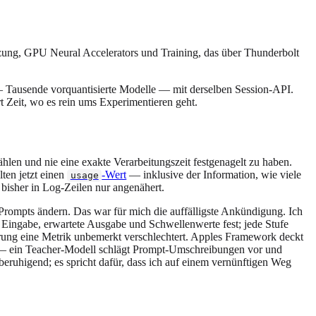
tzung, GPU Neural Accelerators und Training, das über Thunderbolt
 Tausende vorquantisierte Modelle — mit derselben Session-API.
rt Zeit, wo es rein ums Experimentieren geht.
en und nie eine exakte Verarbeitungszeit festgenagelt zu haben.
ten jetzt einen
-Wert
— inklusive der Information, wie viele
usage
isher in Log-Zeilen nur angenähert.
Prompts ändern. Das war für mich die auffälligste Ankündigung. Ich
e Eingabe, erwartete Ausgabe und Schwellenwerte fest; jede Stufe
erung eine Metrik unbemerkt verschlechtert. Apples Framework deckt
uch — ein Teacher-Modell schlägt Prompt-Umschreibungen vor und
 beruhigend; es spricht dafür, dass ich auf einem vernünftigen Weg