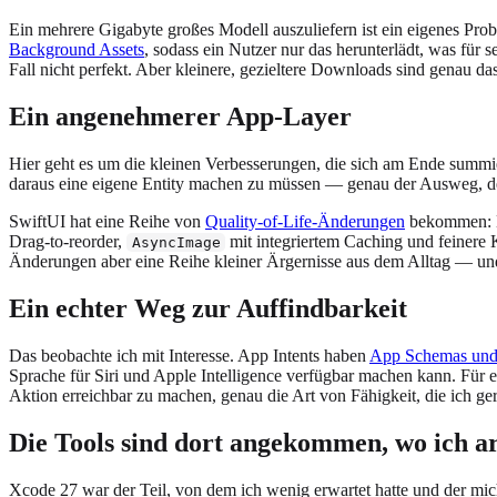
Ein mehrere Gigabyte großes Modell auszuliefern ist ein eigenes Pro
Background Assets
, sodass ein Nutzer nur das herunterlädt, was für 
Fall nicht perfekt. Aber kleinere, gezieltere Downloads sind genau d
Ein angenehmerer App-Layer
Hier geht es um die kleinen Verbesserungen, die sich am Ende summie
daraus eine eigene Entity machen zu müssen — genau der Ausweg, den
SwiftUI hat eine Reihe von
Quality-of-Life-Änderungen
bekommen: Li
Drag-to-reorder,
mit integriertem Caching und feinere 
AsyncImage
Änderungen aber eine Reihe kleiner Ärgernisse aus dem Alltag — und 
Ein echter Weg zur Auffindbarkeit
Das beobachte ich mit Interesse. App Intents haben
App Schemas und
Sprache für Siri und Apple Intelligence verfügbar machen kann. Für ein
Aktion erreichbar zu machen, genau die Art von Fähigkeit, die ich gern 
Die Tools sind dort angekommen, wo ich ar
Xcode 27 war der Teil, von dem ich wenig erwartet hatte und der mi