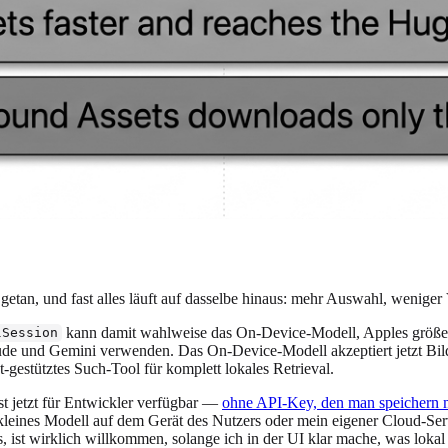
 getan, und fast alles läuft auf dasselbe hinaus: mehr Auswahl, weniger
kann damit wahlweise das On-Device-Modell, Apples größer
lSession
e und Gemini verwenden. Das On-Device-Modell akzeptiert jetzt Bilder
gestütztes Such-Tool für komplett lokales Retrieval.
t jetzt für Entwickler verfügbar —
ohne API-Key, den man speichern mu
n kleines Modell auf dem Gerät des Nutzers oder mein eigener Cloud-Se
, ist wirklich willkommen, solange ich in der UI klar mache, was lokal 