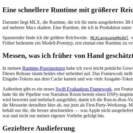
Eine schnellere Runtime mit größerer Rei
Darunter liegt MLX, die Runtime, die ich für mein ausgeliefertes 3B
auf mehrere Macs skaliert. Eine Runtime, die ich in Produktion nutze 
Spannender finde ich die größere Reichweite.
v
MLXLanguageModel
Früher bedeutete ein Modell-Prototyp, erst einmal eine Runtime zu ver
Messen, was ich früher von Hand geschätz
In meinen
Runtime-Praxisnotizen
habe ich zwei leicht peinliche Gew
Dieses Release räumt beides eher nebenbei auf. Das Framework stell
Eingabe-Tokens aus dem Cache kamen und wie viele Ausgabe-Tokens f
Außerdem gibt es ein neues
Swift Evaluations Framework
, um Featur
hatte für die Pipeline von Narration Room bereits einen DSPy-inspiri
wird bewertet und mehrfach ausgeführt, damit ich die Run-to-Run-Va
die Messseite derselben Idee ab, nur jetzt als First-Party-Werkzeug
behält nur die, die besser abschneiden — was Apple nicht ausgeliefert 
war und nicht nur meiner eigenen Vorliebe gefolgt bin.
Gezieltere Auslieferung