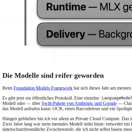
Die Modelle sind reifer geworden
Beim
Foundation Models Framework
hat sich dieses Jahr am meisten
Es gibt jetzt ein öffentliches Protokoll. Eine einzelne
LanguageMode
Modell oder — über
Swift-Pakete von Anthropic und Google
— Claud
das Modell aufrufen kann: OCR, einen Barcodeleser und ein Spotlight-
Hängen geblieben bin ich vor allem an Private Cloud Compute. Das is
Zwei Jahre lang war mein mentales Modell strikt binär: entweder ei
datenschutzfreundliche Zwischenstufe, die ich nicht selbst bauen muss