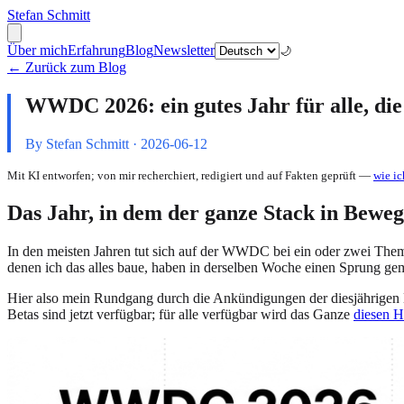
Stefan Schmitt
Über mich
Erfahrung
Blog
Newsletter
🌙
← Zurück zum Blog
WWDC 2026: ein gutes Jahr für alle, di
By Stefan Schmitt ·
2026-06-12
Mit KI entworfen; von mir recherchiert, redigiert und auf Fakten geprüft —
wie ic
Das Jahr, in dem der ganze Stack in Bew
In den meisten Jahren tut sich auf der WWDC bei ein oder zwei Theme
denen ich das alles baue, haben in derselben Woche einen Sprung g
Hier also mein Rundgang durch die Ankündigungen der diesjährigen 
Betas sind jetzt verfügbar; für alle verfügbar wird das Ganze
diesen H