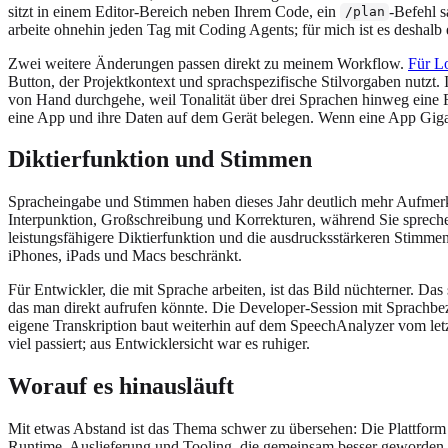
sitzt in einem Editor-Bereich neben Ihrem Code, ein
-Befehl 
/plan
arbeite ohnehin jeden Tag mit Coding Agents; für mich ist es deshalb
Zwei weitere Änderungen passen direkt zu meinem Workflow.
Für Lo
Button, der Projektkontext und sprachspezifische Stilvorgaben nutzt. 
von Hand durchgehe, weil Tonalität über drei Sprachen hinweg eine F
eine App und ihre Daten auf dem Gerät belegen. Wenn eine App Gigaby
Diktierfunktion und Stimmen
Spracheingabe und Stimmen haben dieses Jahr deutlich mehr Aufmerk
Interpunktion, Großschreibung und Korrekturen, während Sie sprec
leistungsfähigere Diktierfunktion und die ausdrucksstärkeren Stimme
iPhones, iPads und Macs beschränkt.
Für Entwickler, die mit Sprache arbeiten, ist das Bild nüchterner. D
das man direkt aufrufen könnte. Die Developer-Session mit Sprachbe
eigene Transkription baut weiterhin auf dem SpeechAnalyzer vom letzt
viel passiert; aus Entwicklersicht war es ruhiger.
Worauf es hinausläuft
Mit etwas Abstand ist das Thema schwer zu übersehen: Die Plattform
Runtime, Auslieferung und Tooling, die gemeinsam besser geworden sind