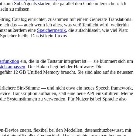
kann Sub-Agents starten, die parallel den Code untersuchen. Ich
hseln zu müssen.
 String Catalog einrichtet, zusammen mit einem Generate Translations-
e ich das — auch wenn ich alles, was veröffentlicht wird, weiterhin
gänzt außerdem eine
Speichermetrik
, die aufschlüsselt, wie viel Platz
peicher bleibt. Das ist kein Luxus.
erfunktion
ein, die in die Tastatur integriert ist — sie kümmert sich um
sich anpassen
. Der Haken liegt bei der Hardware: Die
ngefähr 12 GB Unified Memory braucht. Sie sind also auf die neuesten
atürlichere Siri-Stimme — und nicht etwa ein neues Speech framework,
evice-Transkription aufbauen, statt eine neue API einzuführen. Meine
t die Systemstimmen zu verwenden. Für Nutzer ist bei Sprache also
-Device zuerst, flexibel bei den Modellen, datenschutzbewusst, mit
jetzt ein offizielles Gegenstück. Das ist nichts, was man bedauern